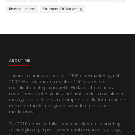
Risorse Umane
Strumenti Di Marketing
ABOUT ME
Lavoro in comunicazione dal 1998 e nel marketing dal
2002. Ho collaborato con oltre 150 imprese e
coordinato molti più progetti. Ho lavorato a Londra
come libero professionista nell'ambito della consulenza
manageriale, dei servizi alle imprese, della formazione e
dello spettacolo, per grandi aziende e per alcune
multinazionali.
Dal 2010 opero in Italia come consulente di marketing
tecnologico e più precisamente mi occupo di: start-up,