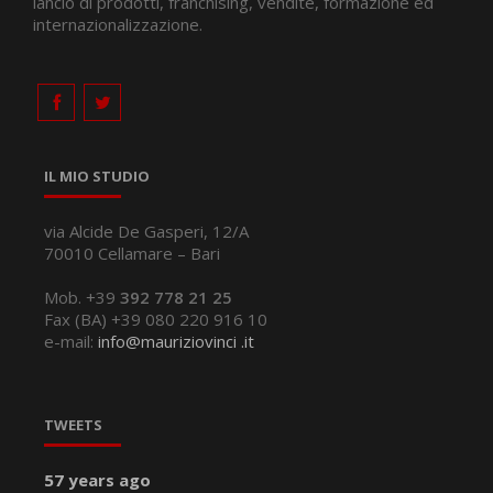
lancio di prodotti, franchising, vendite, formazione ed
internazionalizzazione.
IL MIO STUDIO
via Alcide De Gasperi, 12/A
70010 Cellamare – Bari
Mob. +39
392 778 21 25
Fax (BA) +39 080 220 916 10
e-mail:
info@mauriziovinci .it
TWEETS
57 years ago