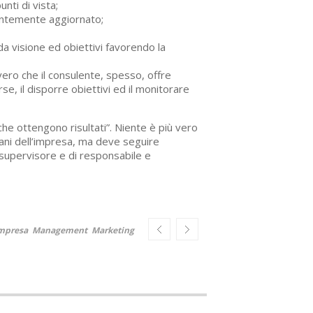
nti di vista;
tantemente aggiornato;
da visione ed obiettivi favorendo la
vero che il consulente, spesso, offre
se, il disporre obiettivi ed il monitorare
e ottengono risultati”. Niente è più vero
ani dell’impresa, ma deve seguire
i supervisore e di responsabile e
mpresa
Management
Marketing