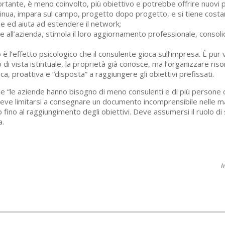
tante, è meno coinvolto, più obiettivo e potrebbe offrire nuovi pu
ntinua, impara sul campo, progetto dopo progetto, e si tiene cos
e ed aiuta ad estendere il network;
ne all’azienda, stimola il loro aggiornamento professionale, consoli
 l’effetto psicologico che il consulente gioca sull’impresa. È pur 
i vista istintuale, la proprietà già conosce, ma l’organizzare risor
ca, proattiva e “disposta” a raggiungere gli obiettivi prefissati.
 “le aziende hanno bisogno di meno consulenti e di più persone ch
deve limitarsi a consegnare un documento incomprensibile nelle m
 fino al raggiungimento degli obiettivi. Deve assumersi il ruolo d
a.
I