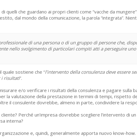
i, di quelli che guardano ai propri clienti come “vacche da munger
stito, dal mondo della comunicazione, la parola “integrata”. Nient
 professionale di una persona o di un gruppo di persone che, di
iente nello svolgimento di particolari compiti
atti a perseguire uno 
il quale sostiene che “
l’intervento della consulenza deve essere se
 risultati
”.
misurare e/o verificare i risultati della consulenza e pagare sulla b
per la valutazione della prestazione in termini di tempi, rispetto de
ltre il consulente dovrebbe, almeno in parte, condividere la respons
l cliente? Perché un’impresa dovrebbe scegliere l’intervento di un
rsa interna?
l’organizzazione e, quindi, generalmente apporta nuovo know-how.