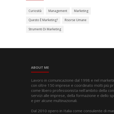
Curiosità
Management
Marketing
Questo È Marketing?
Risorse Umane
Strumenti Di Marketing
ABOUT ME
Lavoro in comunicazione dal 1998 e nel marketi
con oltre 150 imprese e coordinato molti più pr
come libero professionista nell'ambito della co
servizi alle imprese, della formazione e dello s
e per alcune multinazionali.
Dal 2010 opero in Italia come consulente di mar