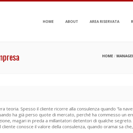
HOME
ABOUT
AREA RISERVATA
R
impresa
HOME
/
MANAGE
ra teoria. Spesso il cliente ricorre alla consulenza quando “la nave
ma quando ha già perso quote di mercato, perché ha commesso un e
ione, magari in preda a millantatori detentori di qualche segreto
 cliente conosce il valore della consulenza, quando oramai sa ch