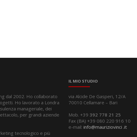
IL MIO STUDIO
ng dal 2002. Ho collaborato
via Alcide De Gasperi, 12/A
ogetti. Ho lavorato a Londra
70010 Cellamare – Bari
nsulenza manageriale, dei
pettacolo, per grandi aziende
Mob. +39
392 778 21 25
Fax (BA) +39 080 220 916 10
e-mail:
info@mauriziovinci .it
keting tecnologico e più