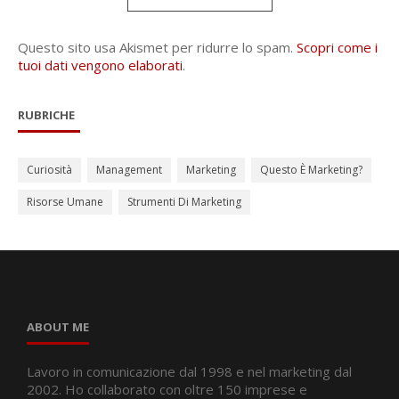
Questo sito usa Akismet per ridurre lo spam.
Scopri come i
tuoi dati vengono elaborati
.
RUBRICHE
Curiosità
Management
Marketing
Questo È Marketing?
Risorse Umane
Strumenti Di Marketing
ABOUT ME
Lavoro in comunicazione dal 1998 e nel marketing dal
2002. Ho collaborato con oltre 150 imprese e